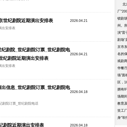
北京
厂”2
锁剧
北京世纪剧院近期演出安排表
2026.04.21
州。所
演出安排表
演“雷
剧场”
京市
世纪剧院_世纪剧院订票_世纪剧院电
名的
2026.04.21
京世纪剧院近期演出安排表
戏剧
演出安排表
华餐
场”面
区，1
演出信息_世纪剧院订票_世纪剧院电
拥有8
2026.04.18
场期
纪剧院订票_世纪剧院电话
教育及
笑工厂
身”等
世纪剧院近期演出安排表
2026.04.18