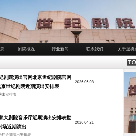
息
剧院概况
行业新闻
联系我们
关于退换
世纪剧院演出官网北京世纪剧院官网
2026.05.08
北京世纪剧院近期演出安排表
演出安排表
国家大剧院音乐厅近期演出安排表世
2026.04.21
剧场近期演出
音乐厅近期演出安排表