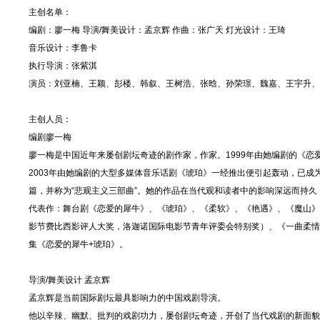
主创名单：
编剧：廖一梅 导演/舞美设计：孟京辉 作曲：张广天 灯光设计：王琦
音乐设计：李鲁卡
执行导演：张紫淇
演员：刘亚楠、王颖、彭楼、韩叙、王树浩、张晗、孙荣璟、魏嘉、王宇升、
主创人员：
编剧廖一梅
廖一梅是中国近年来屡创剧坛奇迹的剧作家，作家。1999年由她编剧的《恋
2003年由她编剧的大型多媒体音乐话剧《琥珀》一经推出便引起轰动，已成
篇，并称为“悲观主义三部曲”。她的作品在当代观和读者中的影响深远而持
代表作：舞台剧《恋爱的犀牛》、《琥珀》、《柔软》、《艳遇》、《魔山》
影节费比西影评人大奖，洛迦诺国际电影节青年评委会特别奖）、《一曲柔情
集《恋爱的犀牛+琥珀》。
导演/舞美设计 孟京辉
孟京辉是当前国际剧坛最具影响力的中国戏剧导演。
他以辛辣、幽默、批判的戏剧功力，屡创剧坛奇迹，开创了当代戏剧的新面貌