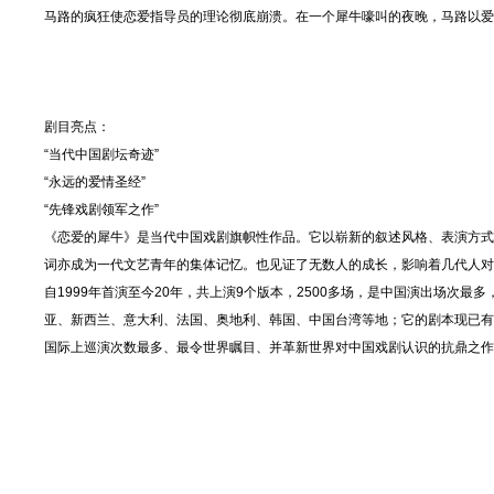
马路的疯狂使恋爱指导员的理论彻底崩溃。在一个犀牛嚎叫的夜晚，马路以爱
剧目亮点：
“当代中国剧坛奇迹”
“永远的爱情圣经”
“先锋戏剧领军之作”
《恋爱的犀牛》是当代中国戏剧旗帜性作品。它以崭新的叙述风格、表演方式
词亦成为一代文艺青年的集体记忆。也见证了无数人的成长，影响着几代人对
自1999年首演至今20年，共上演9个版本，2500多场，是中国演出场次
亚、新西兰、意大利、法国、奥地利、韩国、中国台湾等地；它的剧本现已有
国际上巡演次数最多、最令世界瞩目、并革新世界对中国戏剧认识的抗鼎之作