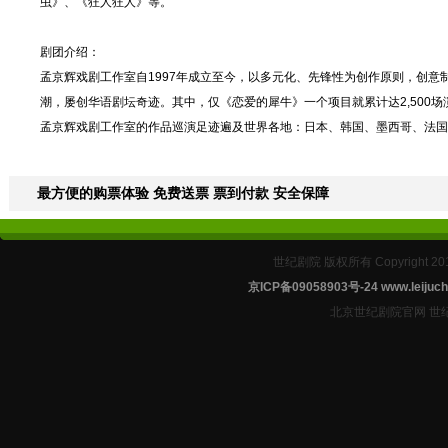
虫》、《狂人狂人》等。
剧团介绍：
孟京辉戏剧工作室自1997年成立至今，以多元化、先锋性为创作原则，创意
潮，屡创华语剧坛奇迹。其中，仅《恋爱的犀牛》一个项目就累计达2,500场
孟京辉戏剧工作室的作品巡演足迹遍及世界各地：日本、韩国、墨西哥、法国
最方便的购票体验 免费送票 票到付款 安全保障
世纪剧院 版权所有 Copyright 2
京ICP备09058903号-24
www.leijuch
北京世纪剧院官网 世