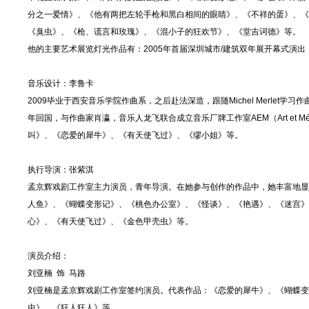
分之一爱情》、《他有两把左轮手枪和黑白相间的眼睛》、《不祥的蛋》、《
《臭虫》、《枪、谎言和玫瑰》、《混小子的狂欢节》、《堂吉诃德》等。
他的主要艺术展览灯光作品有：2005年首届深圳城市/建筑双年展开幕式演出，
音乐设计：李鲁卡
2009毕业于西安音乐学院作曲系，之后赴法深造，跟随Michel Merlet学习作
年回国，与作曲家肖瀛，音乐人龙飞联合成立音乐厂牌工作室AEM（Art et Mé
叫》、《恋爱的犀牛》、《有天使飞过》、《缪小姐》等。
执行导演：张紫淇
孟京辉戏剧工作室主力演员，青年导演。在她参与创作的作品中，她丰富地显
人鱼》、《蝴蝶变形记》、《桃色办公室》、《怪谈》、《艳遇》、《迷宫》
心》、《有天使飞过》、《金色甲壳虫》等。
演员介绍：
刘亚楠 饰 马路
刘亚楠是孟京辉戏剧工作室签约演员。代表作品：《恋爱的犀牛》、《蝴蝶变
虫》、《狂人狂人》等。