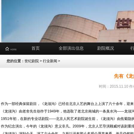
首页
全部演出信息
剧院概况
您的位置：
世纪剧院
>
行业新闻
>
先有《龙
时间：2015.11.1
作为一部经典保留剧目，《龙须沟》已经在北京人艺的舞台上上演了六十余年，迎来
《龙须沟》由老舍先生创作于1949年，他选取了老北京南城的一条臭水沟——龙
1951年初，在新的专业话剧院——北京人民艺术剧院诞生前，《龙须沟》由焦菊隐
作为纪念演出，今年的《龙须沟》意义非凡。2009年，北京人艺导演顾威对该剧
《龙须沟》演到今天，演了六十余年，之所以还有那么多观众愿意来看，并且仍然能