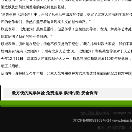
塑造以及焦菊隐所奠定的传统特色的基础。
“焦先生在《龙须沟》中，开启了从生活中出发的传统，奠定了北京人艺演剧学派的
艺的创作者们，依然在坚守着这条现实主义的创作道路。”
顾威表示，《龙须沟》虽然是重排，但是传承了焦菊隐的导演、表演、舞美等艺术处
这就证明了我们的坚守是对的。”
顾威表示，演出是在纪念，但也不仅仅是为了纪念，“我在排练时跟大家说，我们不
坊间素有“先有《龙须沟》，后有北京人艺”之说。《龙须沟》和焦菊隐导演对于人艺
今年12月11日，是北京人艺建院创始人之一、原总导演焦菊隐诞辰110周年纪念
动正式启动。
活动将一直持续至今年年底，北京人艺将用多种方式来表达对焦菊隐的纪念和对中国
最方便的购票体验 免费送票 票到付款 安全保障
世纪剧院 版权所有 Copyright 2
京ICP备09058903号-24
www.leijuch
北京世纪剧院官网 世