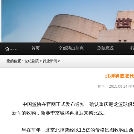
首页
全部演出信息
剧院概况
您的位置：
世纪剧院
>
行业新闻
>
北控男篮取代
时间：2015.09.1
中国篮协在官网正式发布通知，确认重庆翱龙篮球俱
新军的收购，新赛季京城将再度迎来德比战。
早在前年，北京北控曾经以1.5亿的价格试图收购山