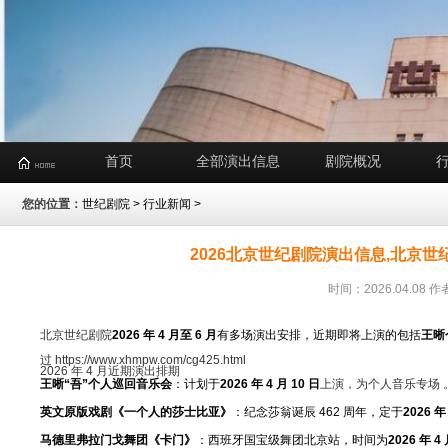
首页
全部演出信息
剧院概况
您的位置：
世纪剧院
>
行业新闻
>
2026北京世纪剧院演出信息,北京
时间：2026.04.0
北京世纪剧院
2026 年 4 月至 6 月
有多场演出安排，近期即将上演的包括
王晰
过
https://www.xhmpw.com/cg425.html
2026 年 4 月近期演出排期
王晰
“吾”个人巡回音乐会
：计划于
2026 年 4 月 10 日
上演，为个人音乐专场 。‌
英文原版戏剧
《一个人的莎士比亚》
：纪念莎翁诞辰 462 周年，定于
2026 年
马德里弗拉门戈舞团
《卡门》
：西班牙国宝级舞团北京站，时间为
2026 年 4