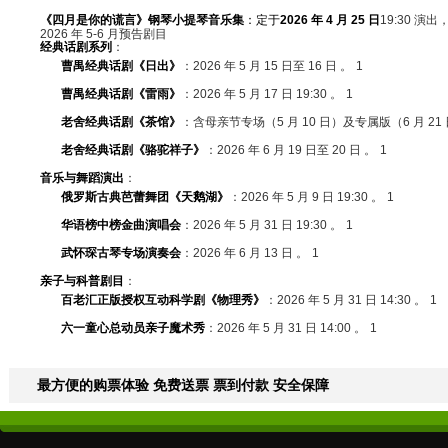
《四月是你的谎言》
钢琴小提琴音乐集
：定于
2026 年 4 月 25 日
19:30 演出，
2026 年 5-6 月预告剧目
经典话剧系列
：
曹禺
经典话剧
《日出》
：2026 年 5 月 15 日至 16 日 。‌‌
1
曹禺经典话剧
《雷雨》
：2026 年 5 月 17 日 19:30 。‌‌
1
老舍
经典话剧
《茶馆》
：含母亲节专场（5 月 10 日）及专属版（6 月 21 日
老舍经典话剧
《骆驼祥子》
：2026 年 6 月 19 日至 20 日 。‌‌
1
音乐与舞蹈演出
：
俄罗斯古典芭蕾舞团
《天鹅湖》
：2026 年 5 月 9 日 19:30 。‌‌
1
华语榜中榜金曲演唱会
：2026 年 5 月 31 日 19:30 。‌‌
1
武怀琛古琴专场演奏会
：2026 年 6 月 13 日 。‌‌
1
亲子与科普剧目
：
百老汇正版授权互动科学剧
《物理秀》
：2026 年 5 月 31 日 14:30 。‌‌
1
六一童心总动员亲子魔术秀
：2026 年 5 月 31 日 14:00 。‌‌
1
最方便的购票体验 免费送票 票到付款 安全保障