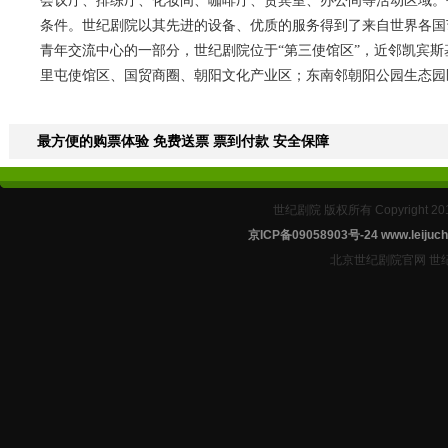
会议厅、排练厅、化妆间、咖啡厅、贵宾室、办公间等活动区域。
条件。世纪剧院以其先进的设备、优质的服务得到了来自世界各国
青年交流中心的一部分，世纪剧院位于“第三使馆区”，近邻凯宾
里屯使馆区、国贸商圈、朝阳文化产业区；东南邻朝阳公园生态园
最方便的购票体验 免费送票 票到付款 安全保障
世纪剧院 版权所有 Copyright 2
京ICP备09058903号-24
www.leijuch
北京世纪剧院官网 世