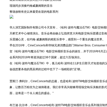
现场同步演奏约翰威廉姆斯的音乐
整场放映有史以来最受欢迎的电影系列
华人演艺国际制作有限公司今天宣布，《哈利·波特与魔法石TM》电影交响视听
天桥艺术中心倾情演出。音乐会将由杨士弘指挥意大利电影交响乐团通过音画
乐震撼心灵，在约翰·威廉姆斯的精彩乐章中，感受到一个重生的魔法世界。
早在2016年，CineConcerts和华纳兄弟消费品部门Warner Bros. C
贺《哈利·波特与魔法石TM》电影交响视听音乐会的诞生，并于2016年6月
会系列到2018年将巡演超过38个国家，超过六百场演出。
在《哈利·波特与魔法石TM》中，孤儿哈利·波特在11岁生日那天才知道他
奋战想要杀他的黑巫师的过程中也下了一场精彩的“活”棋。
贾斯汀·弗利尔，CineConcerts的总裁，也是哈利·波特TM电影交响视
象，让数百万粉丝为之倾倒着迷。我们非常高兴能够用现场交响乐演奏的形式
面，这将是一个令人难忘的盛会。”
布兰迪·比尔本，CineConcerts哈利·波特TM电影交响视听音乐会系列