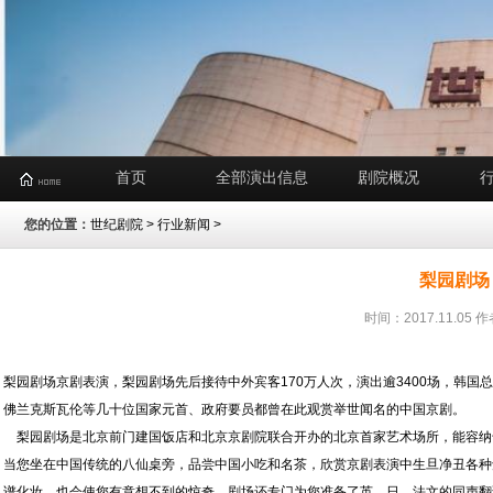
首页
全部演出信息
剧院概况
您的位置：
世纪剧院
>
行业新闻
>
梨园剧场
时间：2017.11.0
梨园剧场京剧表演，梨园剧场先后接待中外宾客170万人次，演出逾3400场，韩
佛兰克斯瓦伦等几十位国家元首、政府要员都曾在此观赏举世闻名的中国京剧。
梨园剧场是北京前门建国饭店和北京京剧院联合开办的北京首家艺术场所，能容纳千
当您坐在中国传统的八仙桌旁，品尝中国小吃和名茶，欣赏京剧表演中生旦净丑各种
谱化妆，也会使您有意想不到的惊奇。剧场还专门为您准备了英、日、法文的同声翻