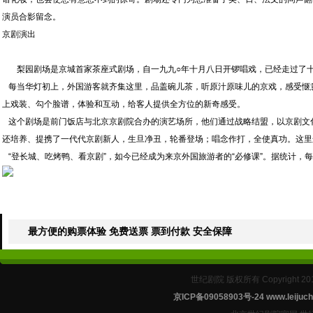
演员合影留念。
京剧演出
梨园剧场是京城首家茶座式剧场，自一九九○年十月八日开锣唱戏，已经走过了十
每当华灯初上，外国游客就齐集这里，品盖碗儿茶，听原汁原味儿的京戏，感受惬意
上戏装、勾个脸谱，体验和互动，给客人提供全方位的新奇感受。
这个剧场是前门饭店与北京京剧院合办的演艺场所，他们通过战略结盟，以京剧文
还培养、提携了一代代京剧新人，生旦净丑，轮番登场；唱念作打，全使真功。这里
“登长城、吃烤鸭、看京剧”，如今已经成为来京外国旅游者的“必修课”。据统计，每
最方便的购票体验 免费送票 票到付款 安全保障
世纪剧院 版权所有 Copyright 2
京ICP备09058903号-24
www.leijuch