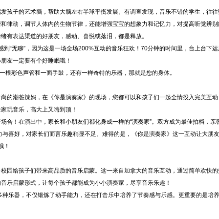
启发孩子的艺术脑，帮助大脑左右半球平衡发展。有调查发现，音乐不错的学生，往往
谐和律动，调节人体内的生物节律，还能增强宝宝的想象力和记忆力，对提高听觉辨别
情绪有表达渠道的好朋友，感动、喜悦或落泪，都是释放。
到“无聊”，因为这是一场全场200%互动的音乐狂欢！70分钟的时间里，台上台下
小朋友一定要有个好睡眠哦！
根彩色声管和一面手鼓，还有一样奇特的乐器，那就是您的身体。
时尚的潮爸辣妈，在《你是演奏家》的现场，您都可以和孩子们一起全情投入完美互动
全家玩音乐，高大上又嗨到顶！
场合！在演出中，家长和小朋友们都化身成一样的“演奏家”。双方成为最佳拍档，亲
与喜好，对家长们而言乐趣稍显不足。难得的是，《你是演奏家》这一互动让大朋友
哦！
多校园给孩子们带来高品质的音乐启蒙。这一来自加拿大的音乐互动，通过简单欢快的
的音乐启蒙形式，让每个孩子都能成为小小演奏家，尽享音乐乐趣！
种乐器，不仅锻炼了动手能力，还在打击乐中培养了节奏感与乐感。更重要的是培养