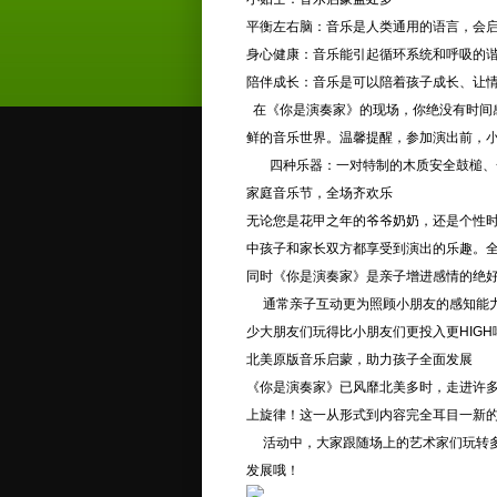
平衡左右脑：音乐是人类通用的语言，会
身心健康：音乐能引起循环系统和呼吸的
陪伴成长：音乐是可以陪着孩子成长、让
在《你是演奏家》的现场，你绝没有时间感
鲜的音乐世界。温馨提醒，参加演出前，
四种乐器：一对特制的木质安全鼓槌、一
家庭音乐节，全场齐欢乐
无论您是花甲之年的爷爷奶奶，还是个性
中孩子和家长双方都享受到演出的乐趣。
同时《你是演奏家》是亲子增进感情的绝好
通常亲子互动更为照顾小朋友的感知能力
少大朋友们玩得比小朋友们更投入更HIGH
北美原版音乐启蒙，助力孩子全面发展
《你是演奏家》已风靡北美多时，走进许
上旋律！这一从形式到内容完全耳目一新
活动中，大家跟随场上的艺术家们玩转多
发展哦！