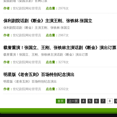
梨园剧场《梨园京剧》官网订票
作者：
世纪剧院网站管理员
点击量：
2976次
保利剧院话剧《断金》主演王刚、张铁林.张国立
保利剧院话剧《断金》主演王刚、张铁林.张国立
作者：
世纪剧院网站管理员
点击量：
2967次
载誉重演！张国立、王刚、张铁林主演话剧《断金》演出订票
载誉重演！张国立、王刚、张铁林主演话剧《断金》演出订票
作者：
世纪剧院网站管理员
点击量：
3278次
明星版《老舍五则》百场特别纪念演出
明星版《老舍五则》百场特别纪念演出
作者：
世纪剧院网站管理员
点击量：
3202次
首页
上一页
4
5
6
7
8