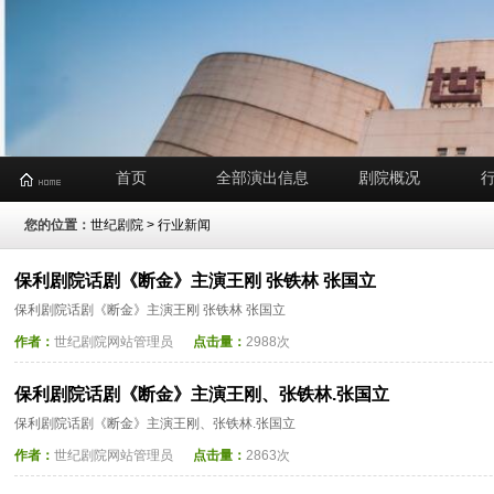
首页
全部演出信息
剧院概况
您的位置：
世纪剧院
>
行业新闻
保利剧院话剧《断金》主演王刚 张铁林 张国立
保利剧院话剧《断金》主演王刚 张铁林 张国立
作者：
世纪剧院网站管理员
点击量：
2988次
保利剧院话剧《断金》主演王刚、张铁林.张国立
保利剧院话剧《断金》主演王刚、张铁林.张国立
作者：
世纪剧院网站管理员
点击量：
2863次